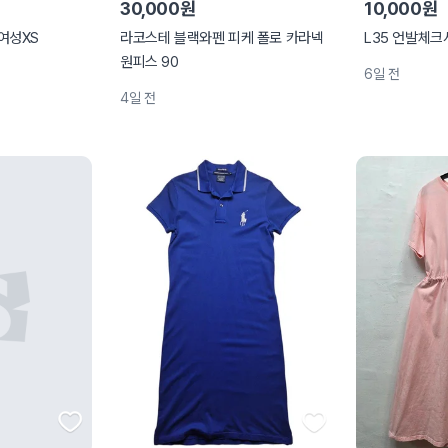
30,000원
10,000원
여성XS
라코스테 블랙와펜 피케 폴로 카라넥
L35 언발체
원피스 90
6일 전
4일 전