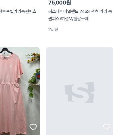
75,000원
크셔츠프릴카라롱원피스
써스데이아일랜드 24SS 셔츠 카라 롱
원피스/여성M/칠팔구제
1일 전