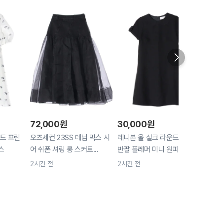
72,000
원
30,000
원
72,
드 프린
오즈세컨 23SS 데님 믹스 시
레니본 울 실크 라운드 카라
띠어리
스
어 쉬폰 셔링 롱 스커트...
반팔 플레머 미니 원피스
블레이
2시간 전
2시간 전
2시간