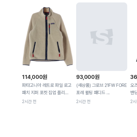
114,000
원
93,000
원
36
파타고니아 레트로 파일 로고
(새상품) 그로브 21FW FORE
오즈
패치 지퍼 포켓 집업 플리...
포레 퀼팅 패디드 ...
밴딩
2시간 전
2시간 전
2시