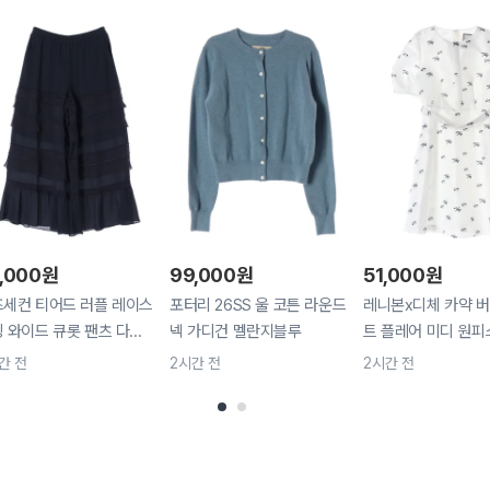
,000
원
99,000
원
51,000
원
세컨 티어드 러플 레이스
포터리 26SS 울 코튼 라운드
레니본x디체 카약 버
 와이드 큐롯 팬츠 다...
넥 가디건 멜란지블루
트 플레어 미디 원피
간 전
2시간 전
2시간 전