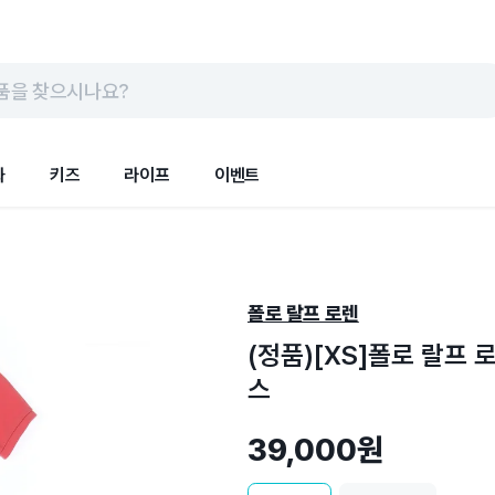
품을 찾으시나요?
화
키즈
라이프
이벤트
폴로 랄프 로렌
(정품)[XS]폴로 랄프 
스
39,000원