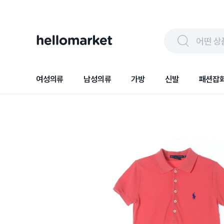
어떤 상
여성의류
남성의류
가방
신발
패션잡