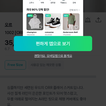
1
/
6
오르
1002 [ORR 오르] 플레어 절개 롱스커트 1
35,000원
6.7
1
괜찮아요, 모바일웹으로 볼게요
Free
Size
사용감 있는 깨끗한 상품
심플하지만 세련된 무드의 ORR 플레어 스커트입니다.
사선 절개 라인이 은은한 포인트가 되어 멋스럽고,
무릎 아래로 떨어지는 A라인 핏으로 체형 커버에도 좋아
요.