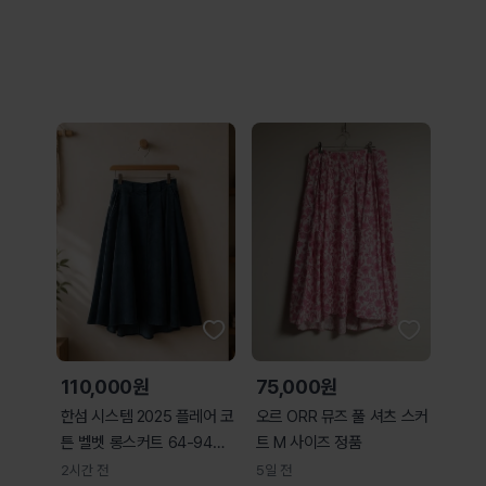
110,000원
75,000원
한섬 시스템 2025 플레어 코
오르 ORR 뮤즈 풀 셔츠 스커
튼 벨벳 롱스커트 64-94사
트 M 사이즈 정품
이즈
2시간 전
5일 전