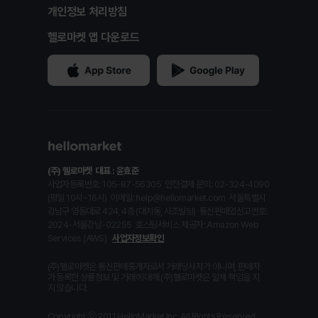
개인정보 처리방침
헬로마켓 앱 다운로드
(주) 헬로마켓
대표 : 윤효준
사업자등록번호: 105-87-56305
안전결제 문의: 02-324-4090
(평일 10시~16시)
이메일: help@hellomarket.com
서울특별시
강남구 영동대로 424, 4층 (대치동, 사조빌딩)
통신판매업신고번호:
2024-서울강남-02255
호스팅서비스 제공자: Amazon Web
Services (AWS)
사업자정보확인
(주)헬로마켓은 통신판매중개자로서 거래당사자가 아니며, 판매자
가 등록한 상품정보 및 거래에 대해 (주)헬로마켓은 일체 책임을 지
지 않습니다.
Copyright ⓒ 2011 HelloMarket Inc. All Rights Reserved.