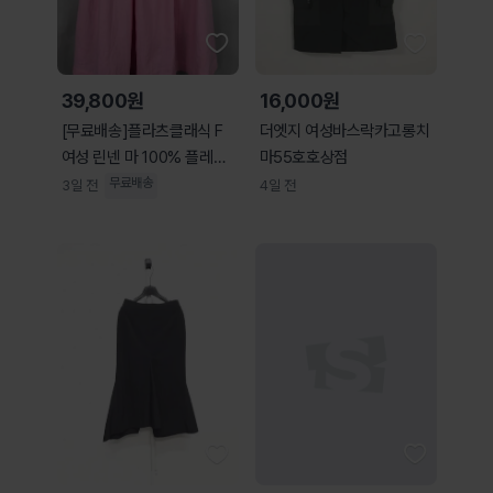
39,800원
16,000원
[무료배송]플라츠클래식 F
더엣지 여성바스락카고롱치
여성 린넨 마 100% 플레어
마55호호상점
롱 스커트 치마
무료배송
3일 전
4일 전