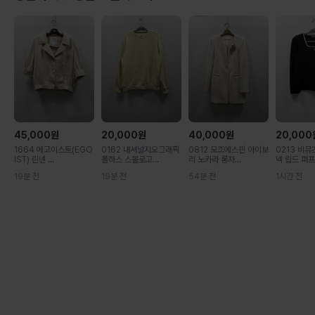
45,000
원
20,000
원
40,000
원
20,000
1664 에고이스트(EGO
0162 내셔널지오그래픽
0812 모조에스핀 아이보
0213 비
IST) 린넨 ...
폴하스 스몰로고...
리 노카라 롱자...
넥 립드 퍼프 .
19분 전
19분 전
54분 전
1시간 전