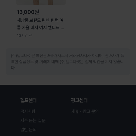
13,000원
새상품 브랜드 린넨 핀턱 여
름 가을 바지 여자 벨티드 뒷
밴딩 팬츠 s
13시간 전
(주)헬로마켓은 통신판매중개자로서 거래당사자가 아니며, 판매자가 등
록한 상품정보 및 거래에 대해 (주)헬로마켓은 일체 책임을 지지 않습니
다.
헬프센터
광고센터
공지사항
제휴ㆍ광고 문의
자주 묻는 질문
일반 문의