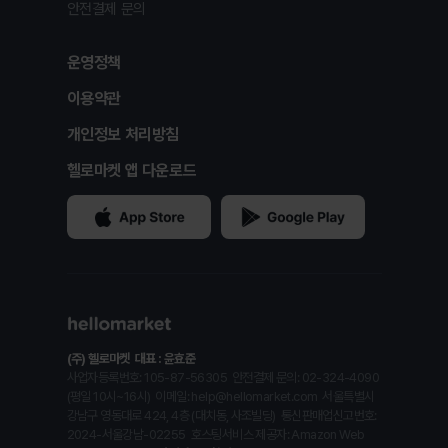
안전결제 문의
운영정책
이용약관
개인정보 처리방침
헬로마켓 앱 다운로드
(주) 헬로마켓
대표 : 윤효준
사업자등록번호: 105-87-56305
안전결제 문의: 02-324-4090
(평일 10시~16시)
이메일: help@hellomarket.com
서울특별시
강남구 영동대로 424, 4층 (대치동, 사조빌딩)
통신판매업신고번호:
2024-서울강남-02255
호스팅서비스 제공자: Amazon Web