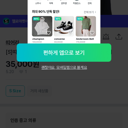
1
/
7
헬로마켓이 꼼꼼하게 검수한 인증 중고 의류예요!
띠어리
[S]띠어리 네이비 슬림 세미부츠컷 플레어 슬랙스 바지
35,000원
괜찮아요, 모바일웹으로 볼게요
5.20
1
S
Size
거의 새상품
인증 중고 의류