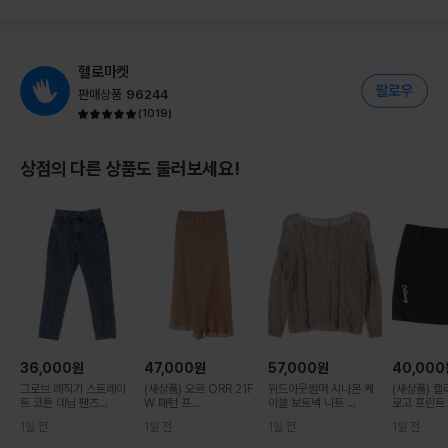
헬로마켓
판매상품
96244
(
1019
)
상점의 다른 상품도 둘러보세요!
36,000
원
47,000
원
57,000
원
40,000
그로브 레직기 스트레이
(새상품) 오르 ORR 21F
위드아웃썸머 시나몬 케
(새상품) 
트 코튼 데님 팬츠...
W 패턴 프...
이블 보트넥 니트 ...
로고 프린트 .
1일 전
1일 전
1일 전
1일 전