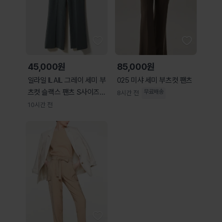
45,000원
85,000원
일라일 ILAIL 그레이 세미 부
025 미샤 세미 부츠컷 팬츠
츠컷 슬랙스 팬츠 S사이즈
무료배송
8시간 전
정품
10시간 전