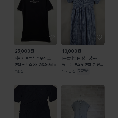
25,000원
16,800원
나이키 블랙 빅스우시 코튼
[무료배송]여성 F 깅엄체크
반팔 원피스 XS 26080515
뒷 리본 루즈핏 반팔 롱 원피
스 블루
무료배송
2일 전
14시간 전