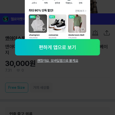
1
/
7
헬로마켓이 꼼꼼하게 검수한 인증 중고 의류예요!
앤아더스토리즈
앤아더스토리즈 스모킹 체크 긴팔 원피스 드레스 블랙 베이
지
괜찮아요, 모바일웹으로 볼게요
30,000원
7.31
0
Free
Size
거의 새상품
인증 중고 의류