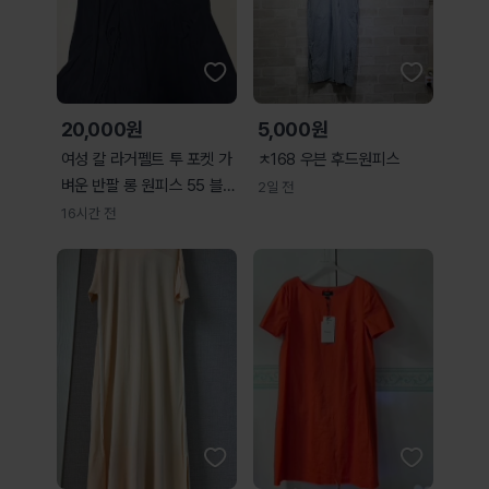
20,000원
5,000원
여성 칼 라거펠트 투 포켓 가
ㅊ168 우븐 후드원피스
벼운 반팔 롱 원피스 55 블
2일 전
랙
16시간 전