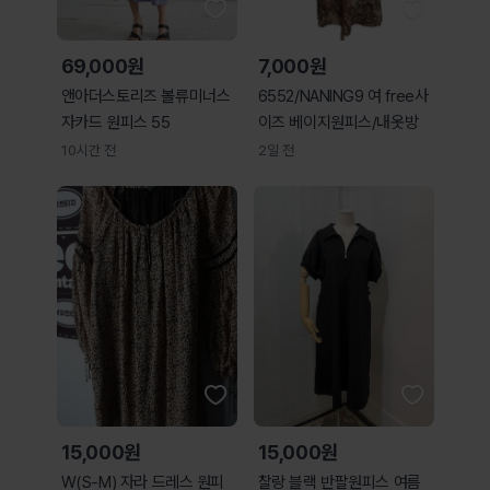
69,000원
7,000원
앤아더스토리즈 볼류미너스
6552/NANING9 여 free사
자카드 원피스 55
이즈 베이지원피스/내옷방
10시간 전
2일 전
15,000원
15,000원
W(S-M) 자라 드레스 원피
찰랑 블랙 반팔원피스 여름