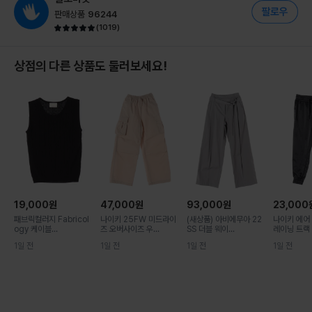
판매상품
96244
(
1019
)
상점의 다른 상품도 둘러보세요!
19,000
원
47,000
원
93,000
원
23,000
패브릭컬러지 Fabricol
나이키 25FW 미드라이
(새상품) 아비에무아 22
나이키 에어 
ogy 케이블...
즈 오버사이즈 우...
SS 더블 웨이...
레이닝 트랙 팬
1일 전
1일 전
1일 전
1일 전