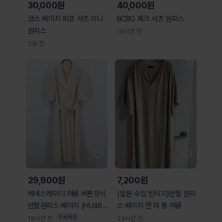
30,000원
40,000원
코스 베이지 퍼프 셔츠 미니
BCBG 체크 셔츠 원피스
원피스
16시간 전
2일 전
29,900원
7,200원
케네스레이디 여름 버튼장식
(일본 수입 빈티지)반팔 원피
반팔원피스 베이지 (HU462
스 베이지 면 마 롱 여름
62)
무료배송
18시간 전
23시간 전