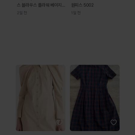
스 블라우스 플라워 베이지-
원피스 5002
H36531
2일 전
1일 전