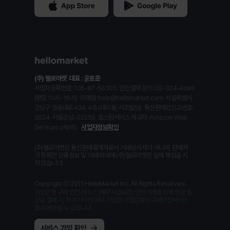
(주) 헬로마켓
대표 : 윤효준
사업자등록번호: 105-87-56305
안전결제 문의: 02-324-4090
(평일 10시~16시)
이메일: help@hellomarket.com
서울특별시
강남구 영동대로 424, 4층 (대치동, 사조빌딩)
통신판매업신고번호:
2024-서울강남-02255
호스팅서비스 제공자: Amazon Web
Services (AWS)
사업자정보확인
(주)헬로마켓은 통신판매중개자로서 거래당사자가 아니며, 판매자
가 등록한 상품정보 및 거래에 대해 (주)헬로마켓은 일체 책임을 지
지 않습니다.
Copyright ⓒ 2011 HelloMarket Inc. All Rights Reserved.
기업은행 구매 안전 서비스 (채무지급보증) 안전거래를 위해 현금 등
으로 결제 시, 저희 사이트에서 가입한 기업은행의 구매안전서비스
를 이용하실 수 있습니다.