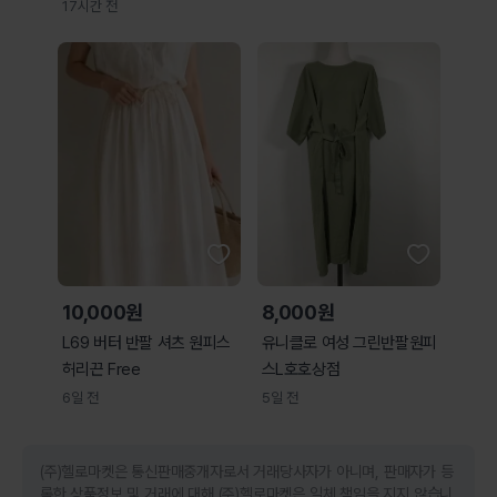
17시간 전
10,000원
8,000원
L69 버터 반팔 셔츠 원피스
유니클로 여성 그린반팔원피
허리끈 Free
스L호호상점
6일 전
5일 전
(주)헬로마켓은 통신판매중개자로서 거래당사자가 아니며, 판매자가 등
록한 상품정보 및 거래에 대해 (주)헬로마켓은 일체 책임을 지지 않습니