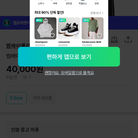
1
/
7
헬로마켓이 꼼꼼하게 검수한 인증 중고 의류예요!
빔바이롤라
빔바이롤라 플리츠 메탈릭 롱 니트 스커트
40,000원
괜찮아요, 모바일웹으로 볼게요
6일 전
1
S
Size
거의 새상품
인증 중고 의류