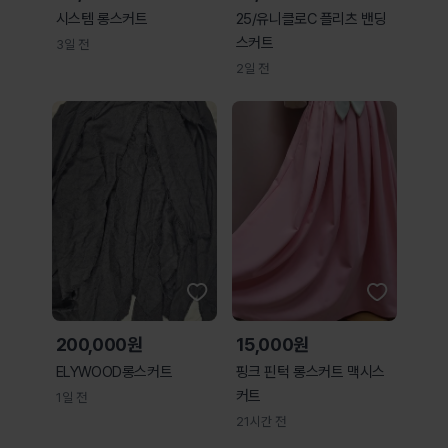
시스템 롱스커트
25/유니클로C 플리츠 밴딩
스커트
3일 전
2일 전
200,000원
15,000원
ELYWOOD롱스커트
핑크 핀턱 롱스커트 맥시스
커트
1일 전
21시간 전