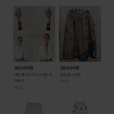
50,000원
28,000원
샤틴 플리츠 미니스커트 이
인견 롱 스커트
너바지
4일 전
6일 전