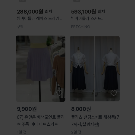
288,000
원
593,100
원
최저
최저
빔바이롤라 레이스 트리밍 미
빔바이롤라 스커트
디 스커트 브라운계열+블랙계
261BR485610502 DARK
쿠팡
FETCHING
열 EU 40(KR 77)
GREEN GREEN 여성
261BR485810035
9,900원
8,000원
67) 온앤온 배색포인트 플리
플리츠 밴딩스커트 새상품(7
츠 주름 미니 니트스커트
7까지/찰랑시원)
1일 전
2일 전