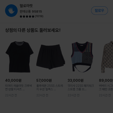
헬로마켓
판매상품
95815
(
1019
)
상점의 다른 상품도 둘러보세요!
40,000
원
57,000
원
33,000
원
89,000
띠어리 레귤러핏 크루넥
룰루레몬 25SS 스트레
잇미샤 22SS 패치워크
버버리 시그
면 반팔 티셔츠 ...
치 우븐 릴랙스 ...
스트랩 크롭 브...
크 패턴 코튼 
22시간 전
22시간 전
22시간 전
22시간 전