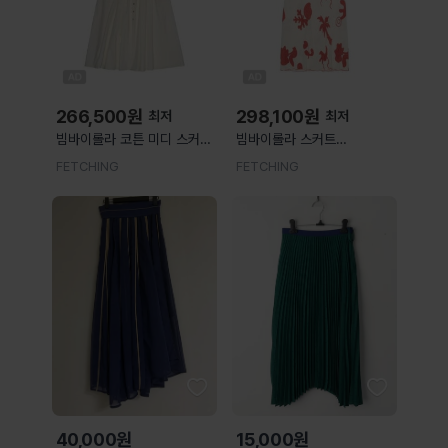
266,500
원
298,100
원
최저
최저
빔바이롤라 코튼 미디 스커트
빔바이롤라 스커트
버튼 261BR485010070
261BR482211220 SAND
FETCHING
FETCHING
IVORY WHITE 여성
RED WHITE 여성
40,000원
15,000원