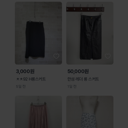
3,000원
50,000원
ㅊㅊ92 H롱스커트
한섬 레더 롱 스커트
5일 전
1일 전