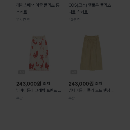
레이스배색 이중 플리츠 롱
COS(코스) 옐로우 플리츠
스커트
니트 스커트
11시간 전
40분 전
243,000
원
243,000
원
최저
최저
빔바이롤라 그래픽 프린트 크
빔바이롤라 폴카 도트 밴딩 웨
로셰 밴드 스커트 화이트계열
이스트 미디 스커트 그린계열
쿠팡
쿠팡
+레드계열 Standard M(KR
S(KR 66)
77) 261BR482211220 파
261BR485311200
페치 공식