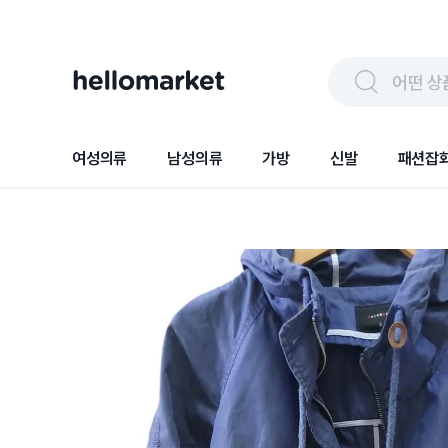
어떤 상
여성의류
남성의류
가방
신발
패션잡