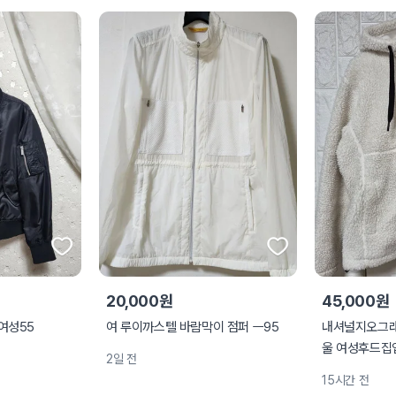
20,000원
45,000원
여성55
여 루이까스텔 바람막이 점퍼 ㅡ95
내셔널지오그래
울 여성후드집
2일 전
15시간 전