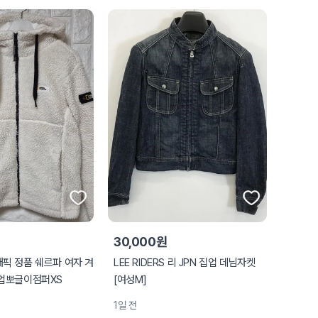
30,000원
픽 정품 쉐르파 여자 겨
LEE RIDERS 리 JPN 집업 데님자켓
업뽀글이점퍼XS
[여성M]
1일 전