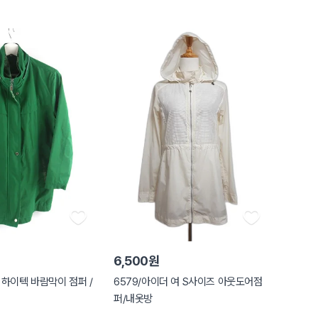
6,500원
세 하이텍 바람막이 점퍼 /
6579/아이더 여 S사이즈 아웃도어점
퍼/내옷방