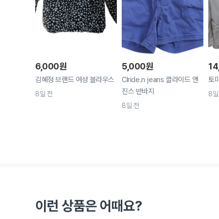
6,000
원
5,000
원
14
김혜정 브랜드 여성 블라우스
Clride.n jeans 클라이드 앤
토마
진스 반바지
8일 전
8일
8일 전
이런 상품은 어때요?