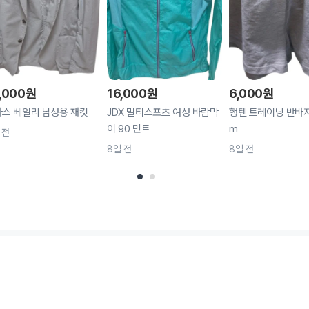
,000
원
16,000
원
6,000
원
스 베일리 남성용 재킷
JDX 멀티스포츠 여성 바람막
행텐 트레이닝 반바
이 90 민트
m
 전
8일 전
8일 전