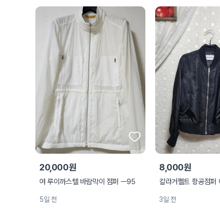
20,000원
8,000원
여 루이까스텔 바람막이 점퍼 ㅡ95
칼라거펠트 항공점퍼 
5일 전
3일 전