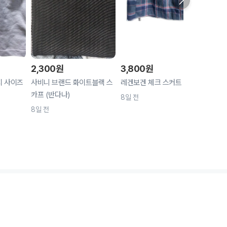
2,300
원
3,800
원
3,8
지 사이즈
사비니 브랜드 화이트블랙 스
레겐보겐 체크 스커트
레겐보
카프 (반다나)
(속바
8일 전
8일 전
8일 