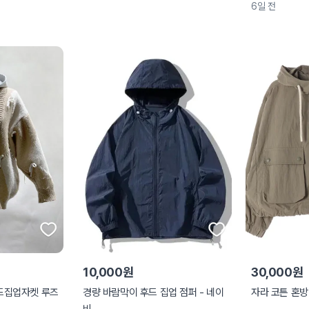
6일 전
10,000원
30,000원
드집업자켓 루즈
경량 바람막이 후드 집업 점퍼 - 네이
자라 코튼 혼방