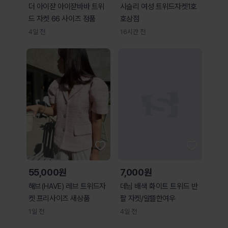
더 아이잗 아이잗바바 트위
시슬리 여성 트위드자켓1호
드 자켓 66 사이즈 정품
호상점
4일 전
16시간 전
55,000원
7,000원
해브(HAVE) 레브 트위드자
데님 배색 화이트 트위드 반
켓 프리사이즈 새상품
팔 자켓/알뜰한여우
1일 전
4일 전