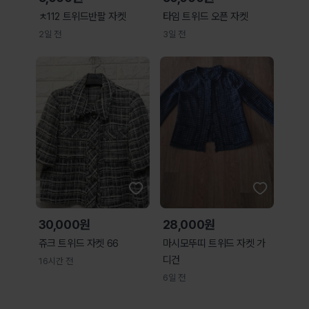
ㅊ112 트위드반팔 자켓
타임 트위드 오픈 자켓
2일 전
3일 전
30,000원
28,000원
쥬크 트위드 자켓 66
마시모뚜띠 트위드 자켓 가
디건
16시간 전
6일 전