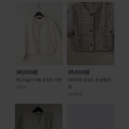
30,000원
25,000원
55/시슬리 미뇽 트위드 자켓
더아이잗 트위드 숏 반팔자
켓
4일 전
19시간 전