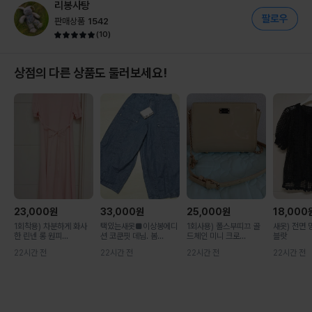
리봉사탕
판매상품
1542
(
10
)
상점의 다른 상품도 둘러보세요!
23,000
원
33,000
원
25,000
원
18,000
1회착용) 차분하게 화사
택있는새옷■이상봉에디
1회사용) 폴스부띠끄 골
새옷) 전면
한 린넨 롱 원피...
션 코쿤핏 데님. 봄...
드체인 미니 크로...
블랏
22시간 전
22시간 전
22시간 전
22시간 전