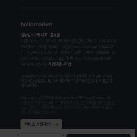
(주) 헬로마켓
대표 : 윤효준
사업자등록번호: 105-87-56305
안전결제 문의: 02-324-4090
(평일 10시~16시)
이메일: help@hellomarket.com
서울특별시
강남구 영동대로 424, 4층 (대치동, 사조빌딩)
통신판매업신고번호:
2024-서울강남-02255
호스팅서비스 제공자: Amazon Web
Services (AWS)
사업자정보확인
(주)헬로마켓은 통신판매중개자로서 거래당사자가 아니며, 판매자
가 등록한 상품정보 및 거래에 대해 (주)헬로마켓은 일체 책임을 지
지 않습니다.
Copyright ⓒ 2011 HelloMarket Inc. All Rights Reserved.
기업은행 구매 안전 서비스 (채무지급보증) 안전거래를 위해 현금 등
으로 결제 시, 저희 사이트에서 가입한 기업은행의 구매안전서비스
를 이용하실 수 있습니다.