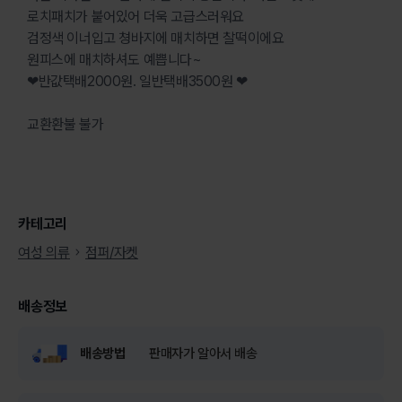
로치패치가 붙어있어 더욱 고급스러워요
검정색 이너입고 쳥바지에 매치하면 찰떡이에요
원피스에 매치하셔도 예쁩니다~
❤반값택배2000원. 일반택배3500원 ❤
교환환불 불가
카테고리
여성 의류
점퍼/자켓
배송정보
배송방법
판매자가 알아서 배송