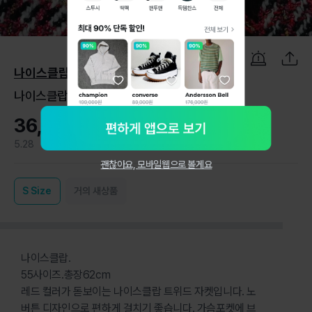
1
/
9
나이스클랍
나이스클랍 노버튼 트위드 자켓
36,000원
5.28
0
괜찮아요, 모바일웹으로 볼게요
S
Size
거의 새상품
나이스클랍.
55사이즈.총장62cm
레드 컬러가 돋보이는 나이스클랍 트위드 자켓입니다. 노
버튼 디자인으로 편하게 걸치기 좋습니다. 가슴포켓에 브