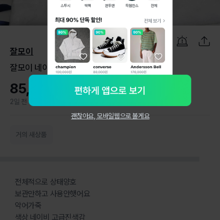
1
/
9
잘모이
잘모이 네이비 가죽 토트백
85,000원
2일 전
0
괜찮아요, 모바일웹으로 볼게요
거의 새상품
전체적으로 상태양호
보관만하고 사용안햇어요
악어가죽
색상 네이비 고급진색감