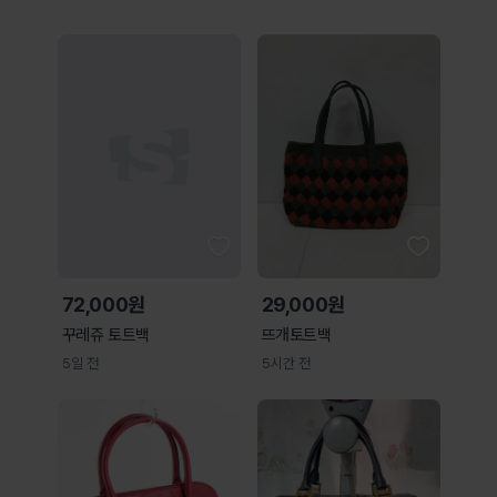
72,000원
29,000원
꾸레쥬 토트백
뜨개토트백
5일 전
5시간 전