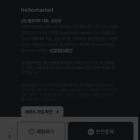
(주) 헬로마켓
대표 : 윤효준
사업자등록번호: 105-87-56305
안전결제 문의: 02-324-4090
(평일 10시~16시)
이메일: help@hellomarket.com
서울특별시
강남구 영동대로 424, 4층 (대치동, 사조빌딩)
통신판매업신고번호:
2024-서울강남-02255
호스팅서비스 제공자: Amazon Web
Services (AWS)
사업자정보확인
(주)헬로마켓은 통신판매중개자로서 거래당사자가 아니며, 판매자
가 등록한 상품정보 및 거래에 대해 (주)헬로마켓은 일체 책임을 지
지 않습니다.
Copyright ⓒ 2011 HelloMarket Inc. All Rights Reserved.
기업은행 구매 안전 서비스 (채무지급보증) 안전거래를 위해 현금 등
으로 결제 시, 저희 사이트에서 가입한 기업은행의 구매안전서비스
를 이용하실 수 있습니다.
채팅하기
안전결제
0