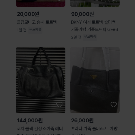
20,000원
90,000원
클럽모나코 송치 토트백
DKNY 여성 토트백 숄더백
가죽가방 가죽토트백 GE86
무료배송
1일 전
무료배송
2일 전
144,000원
26,000원
코치 블랙 검정 소가죽 레더
프라다 가죽 숄더/토트 가방