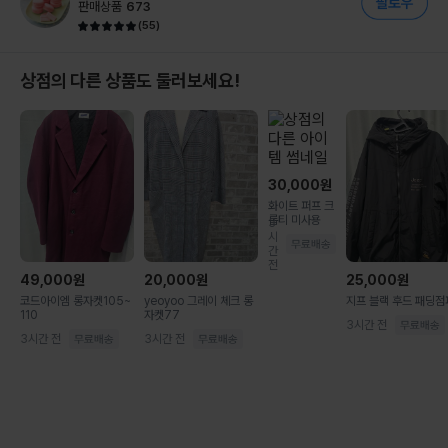
판매상품
673
(
55
)
상점의 다른 상품도 둘러보세요!
30,000
원
화이트 퍼프 크
롭티 미사용
3
시
간
전
49,000
원
20,000
원
25,000
원
코드아이엠 롱자켓105~
yeoyoo 그레이 체크 롱
지프 블랙 후드 패딩
110
자켓77
3시간 전
3시간 전
3시간 전