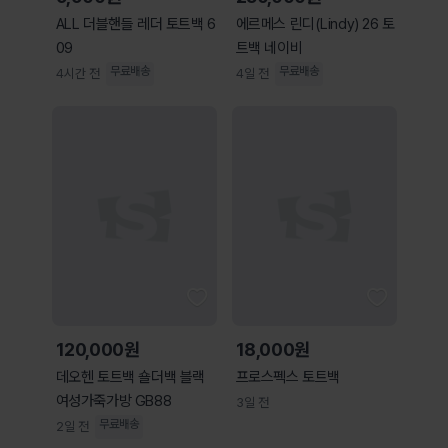
ALL 더블핸들 레더 토트백 6
에르메스 린디(Lindy) 26 토
09
트백 네이비
무료배송
무료배송
4시간 전
4일 전
120,000원
18,000원
데오헨 토트백 숄더백 블랙
프로스펙스 토트백
여성가죽가방 GB88
3일 전
무료배송
2일 전