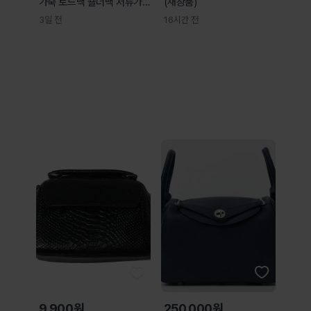
가죽 토드백 숄더백 서류가
(새상품)
방 버클백
3일 전
16시간 전
9,900원
250,000원