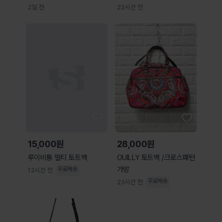
2일 전
22시간 전
15,000원
28,000원
루이비통 멀티 토트백
OUILLY 토트백 /크로스패턴
가방
무료배송
13시간 전
무료배송
23시간 전