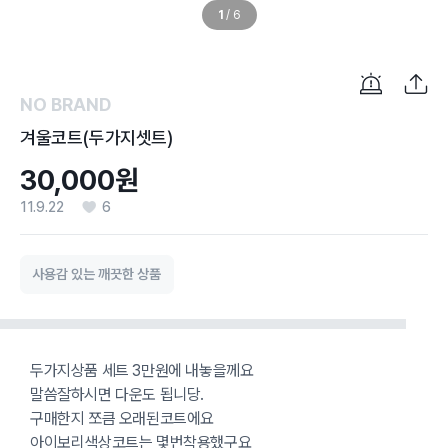
1
/
6
NO BRAND
겨울코트(두가지셋트)
30,000원
11.9.22
6
사용감 있는 깨끗한 상품
두가지상품 세트 3만원에 내놓을께요
말씀잘하시면 다운도 됩니당.
구매한지 쪼큼 오래된코트에요
아이보리색상코트는 몇번착용했구요