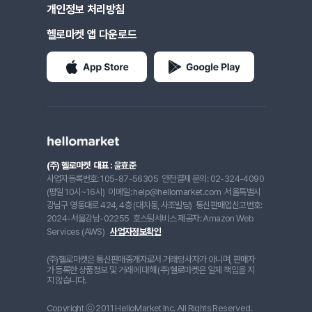
개인정보 처리방침
헬로마켓 앱 다운로드
(주) 헬로마켓
대표 : 윤효준
사업자등록번호: 105-87-56305
안전결제 문의: 02-324-4090
(평일 10시~16시)
이메일: help@hellomarket.com
서울특별시
강남구 영동대로 424, 4층 (대치동, 사조빌딩)
통신판매업신고번호:
2024-서울강남-02255
호스팅서비스 제공자: Amazon Web
Services (AWS)
사업자정보확인
(주)헬로마켓은 통신판매중개자로서 거래당사자가 아니며, 판매자
가 등록한 상품정보 및 거래에 대해 (주)헬로마켓은 일체 책임을 지
지 않습니다.
Copyright ⓒ 2011 HelloMarket Inc. All Rights Reserved.