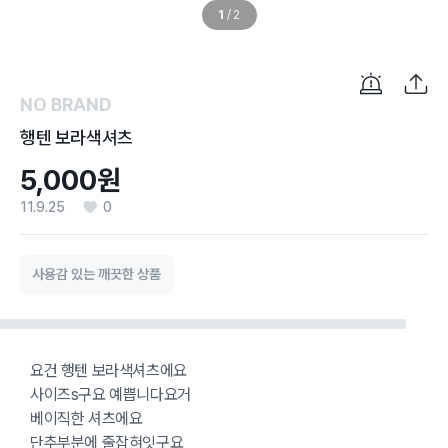
1
/
2
NO BRAND
행텐 보라색셔츠
5,000원
11.9.25
0
사용감 있는 깨끗한 상품
요건 행텐 보라색셔츠에요
사이즈s구요 예쁩니다요거
베이직한 셔츠에요
단추부분에 줄잡혀잇구요