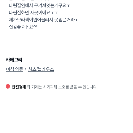
다림질안해서 구겨져잇는거구요ㅜ
다림질하면 새옷이에요ㅜㅜ
제가보라색이안어울려서 못입은거라ㅜ
질감좋ㅇㅏ요^^
카테고리
여성 의류
셔츠/블라우스
안전결제
외 거래는 사기피해 보호를 받을 수 없습니다.