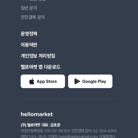
일반 문의
안전결제 문의
운영정책
이용약관
개인정보 처리방침
헬로마켓 앱 다운로드
(주) 헬로마켓
대표 : 윤효준
사업자등록번호: 105-87-56305
안전결제 문의: 02-324-4090
(평일 10시~16시)
이메일: help@hellomarket.com
서울특별시