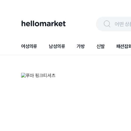
어떤 상
여성의류
남성의류
가방
신발
패션잡