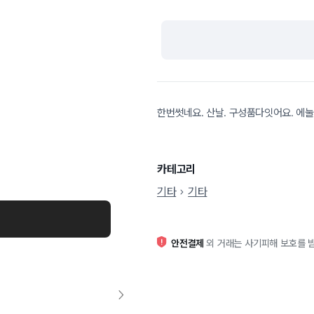
한번썻네요. 산날. 구성품다잇어요. 에
카테고리
기타
기타
안전결제
외 거래는 사기피해 보호를 받