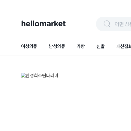
어떤 상
여성의류
남성의류
가방
신발
패션잡