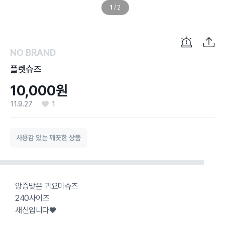
1
/
2
NO BRAND
플렛슈즈
10,000원
11.9.27
1
사용감 있는 깨끗한 상품
앙증맞은 귀요미슈즈
240사이즈
새신입니다♥