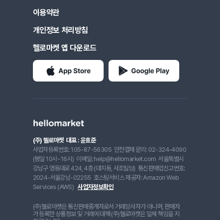
이용약관
개인정보 처리방침
헬로마켓 앱 다운로드
(주) 헬로마켓
대표 : 윤효준
사업자등록번호: 105-87-56305
안전결제 문의: 02-324-4090
(평일 10시~16시)
이메일: help@hellomarket.com
서울특별시
강남구 영동대로 424, 4층 (대치동, 사조빌딩)
통신판매업신고번호:
2024-서울강남-02255
호스팅서비스 제공자: Amazon Web
Services (AWS)
사업자정보확인
(주)헬로마켓은 통신판매중개자로서 거래당사자가 아니며, 판매자
가 등록한 상품정보 및 거래에 대해 (주)헬로마켓은 일체 책임을 지