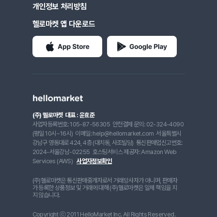
개인정보 처리방침
헬로마켓 앱 다운로드
(주) 헬로마켓
대표 : 윤효준
사업자등록번호: 105-87-56305
안전결제 문의: 02-324-4090
(평일 10시~16시)
이메일: help@hellomarket.com
서울특별시
강남구 영동대로 424, 4층 (대치동, 사조빌딩)
통신판매업신고번호:
2024-서울강남-02255
호스팅서비스 제공자: Amazon Web
Services (AWS)
사업자정보확인
(주)헬로마켓은 통신판매중개자로서 거래당사자가 아니며, 판매자
가 등록한 상품정보 및 거래에 대해 (주)헬로마켓은 일체 책임을 지
지 않습니다.
Copyright ⓒ 2011 HelloMarket Inc. All Rights Reserved.