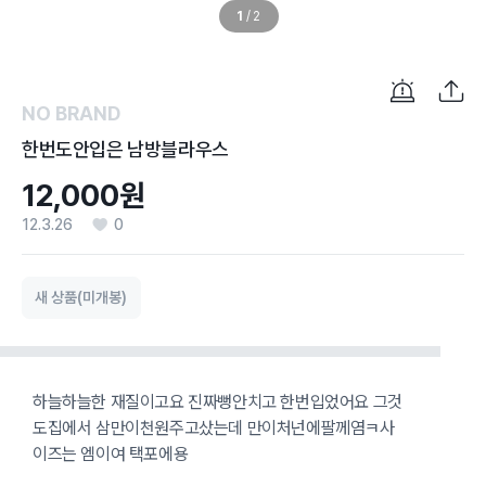
1
/
2
NO BRAND
한번도안입은 남방블라우스
12,000원
12.3.26
0
새 상품(미개봉)
하늘하늘한 재질이고요 진짜뻥안치고 한번입었어요 그것
도집에서 삼만이천원주고샀는데 만이처넌에팔께염ㅋ사
이즈는 엠이여 택포에용