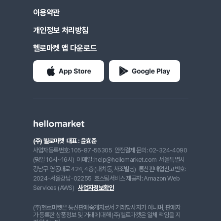
이용약관
개인정보 처리방침
헬로마켓 앱 다운로드
(주) 헬로마켓
대표 : 윤효준
사업자등록번호: 105-87-56305
안전결제 문의: 02-324-4090
(평일 10시~16시)
이메일: help@hellomarket.com
서울특별시
강남구 영동대로 424, 4층 (대치동, 사조빌딩)
통신판매업신고번호:
2024-서울강남-02255
호스팅서비스 제공자: Amazon Web
Services (AWS)
사업자정보확인
(주)헬로마켓은 통신판매중개자로서 거래당사자가 아니며, 판매자
가 등록한 상품정보 및 거래에 대해 (주)헬로마켓은 일체 책임을 지