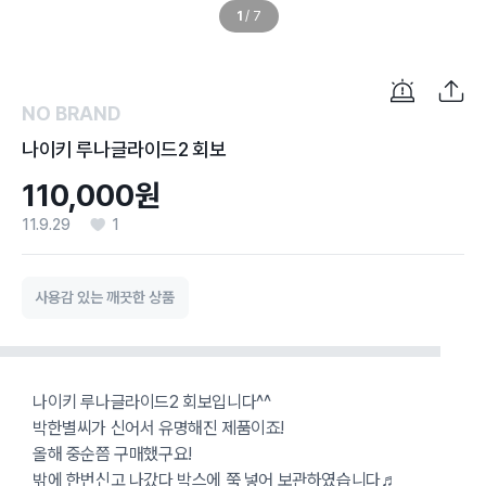
1
/
7
NO BRAND
나이키 루나글라이드2 회보
110,000원
11.9.29
1
사용감 있는 깨끗한 상품
나이키 루나글라이드2 회보입니다^^
박한별씨가 신어서 유명해진 제품이죠!
올해 중순쯤 구매했구요!
밖에 한번신고 나갔다 박스에 쭉 넣어 보관하였습니다♬