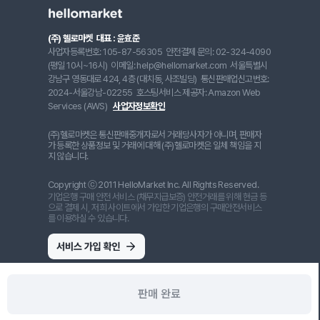
(주) 헬로마켓
대표 : 윤효준
사업자등록번호: 105-87-56305
안전결제 문의: 02-324-4090
(평일 10시~16시)
이메일: help@hellomarket.com
서울특별시
강남구 영동대로 424, 4층 (대치동, 사조빌딩)
통신판매업신고번호:
2024-서울강남-02255
호스팅서비스 제공자: Amazon Web
Services (AWS)
사업자정보확인
(주)헬로마켓은 통신판매중개자로서 거래당사자가 아니며, 판매자
가 등록한 상품정보 및 거래에 대해 (주)헬로마켓은 일체 책임을 지
지 않습니다.
Copyright ⓒ 2011 HelloMarket Inc. All Rights Reserved.
기업은행 구매 안전 서비스 (채무지급보증) 안전거래를 위해 현금 등
으로 결제 시, 저희 사이트에서 가입한 기업은행의 구매안전서비스
를 이용하실 수 있습니다.
판매 완료