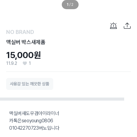
1
/
2
NO BRAND
맥실버 박스새제품
15,000원
11.9.2
1
사용감 있는 깨끗한 상품
맥실버섀도우겸아이라이너
카톡은seoyoung0806
01042270723버노입니다