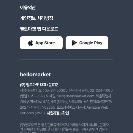
이용약관
개인정보 처리방침
헬로마켓 앱 다운로드
(주) 헬로마켓
대표 : 윤효준
사업자등록번호: 105-87-56305
안전결제 문의: 02-324-4090
(평일 10시~16시)
이메일: help@hellomarket.com
서울특별시
강남구 영동대로 424, 4층 (대치동, 사조빌딩)
통신판매업신고번호:
2024-서울강남-02255
호스팅서비스 제공자: Amazon Web
Services (AWS)
사업자정보확인
(주)헬로마켓은 통신판매중개자로서 거래당사자가 아니며, 판매자
가 등록한 상품정보 및 거래에 대해 (주)헬로마켓은 일체 책임을 지