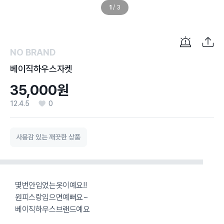
1
/
3
NO BRAND
베이직하우스자켓
35,000원
12.4.5
0
사용감 있는 깨끗한 상품
몇번안입었는옷이예요!!
원피스랑입으면예뻐요~
베이직하우스브랜드예요