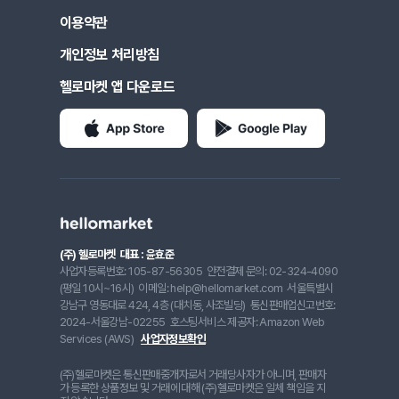
이용약관
개인정보 처리방침
헬로마켓 앱 다운로드
(주) 헬로마켓
대표 : 윤효준
사업자등록번호: 105-87-56305
안전결제 문의: 02-324-4090
(평일 10시~16시)
이메일: help@hellomarket.com
서울특별시
강남구 영동대로 424, 4층 (대치동, 사조빌딩)
통신판매업신고번호:
2024-서울강남-02255
호스팅서비스 제공자: Amazon Web
Services (AWS)
사업자정보확인
(주)헬로마켓은 통신판매중개자로서 거래당사자가 아니며, 판매자
가 등록한 상품정보 및 거래에 대해 (주)헬로마켓은 일체 책임을 지