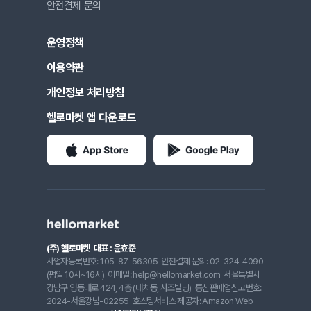
안전결제 문의
운영정책
이용약관
개인정보 처리방침
헬로마켓 앱 다운로드
(주) 헬로마켓
대표 : 윤효준
사업자등록번호: 105-87-56305
안전결제 문의: 02-324-4090
(평일 10시~16시)
이메일: help@hellomarket.com
서울특별시
강남구 영동대로 424, 4층 (대치동, 사조빌딩)
통신판매업신고번호:
2024-서울강남-02255
호스팅서비스 제공자: Amazon Web