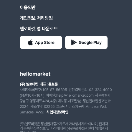
이용약관
개인정보 처리방침
헬로마켓 앱 다운로드
(주) 헬로마켓
대표 : 윤효준
사업자등록번호: 105-87-56305
안전결제 문의: 02-324-4090
(평일 10시~16시)
이메일: help@hellomarket.com
서울특별시
강남구 영동대로 424, 4층 (대치동, 사조빌딩)
통신판매업신고번호:
2024-서울강남-02255
호스팅서비스 제공자: Amazon Web
Services (AWS)
사업자정보확인
(주)헬로마켓은 통신판매중개자로서 거래당사자가 아니며, 판매자
가 등록한 상품정보 및 거래에 대해 (주)헬로마켓은 일체 책임을 지