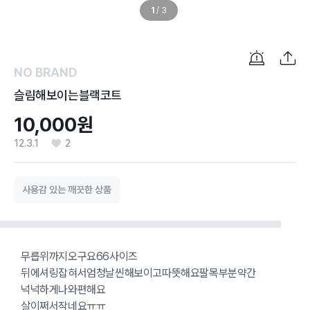
1
/
3
NO BRAND
슬림해보이는블랙코트
10,000원
12.3.1
2
사용감 있는 깨끗한 상품
무릅위까지오구요66사이즈
뒤에셔링잡혀서엄청날씬해보이고따뜻해요팔목부분약간
넉넉하게나와편해요
살이쩌서작네요ㅠㅠ