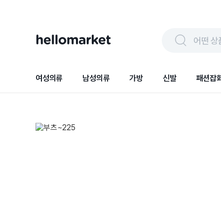
어떤 상
여성의류
남성의류
가방
신발
패션잡