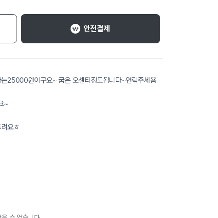
안전결제
25000원이구요~ 굽은 오센티정도됩니다~연락주세욤
요~
드려요ㅎ
을 수 없습니다.