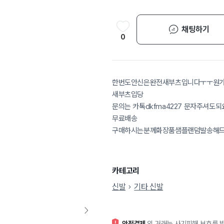
채팅하기
0
한번도안신은완전새부츠입니다ㅜㅜ원가는
새부츠입당
문의는 카톡dkfma4227 문자주셔도되
무료배송
구매하시는분께화장품샘플랜덤발송해
카테고리
신발
기타 신발
안전결제
외 거래는 사기피해 보호를 받