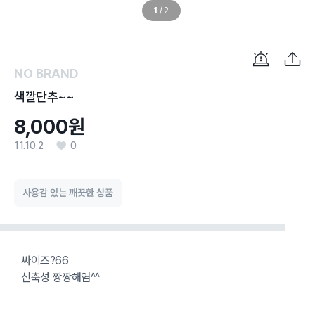
1
/
2
NO BRAND
색깔단추~~
8,000원
11.10.2
0
사용감 있는 깨끗한 상품
싸이즈?66
신축성 짱짱해염^^