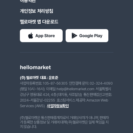
이용약관
개인정보 처리방침
헬로마켓 앱 다운로드
(주) 헬로마켓
대표 : 윤효준
사업자등록번호: 105-87-56305
안전결제 문의: 02-324-4090
(평일 10시~16시)
이메일: help@hellomarket.com
서울특별시
강남구 영동대로 424, 4층 (대치동, 사조빌딩)
통신판매업신고번호:
2024-서울강남-02255
호스팅서비스 제공자: Amazon Web
Services (AWS)
사업자정보확인
(주)헬로마켓은 통신판매중개자로서 거래당사자가 아니며, 판매자
가 등록한 상품정보 및 거래에 대해 (주)헬로마켓은 일체 책임을 지
지 않습니다.