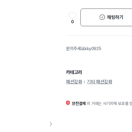
채팅하기
0
문의주세요kky0925
카테고리
패션잡화
기타 패션잡화
안전결제
외 거래는 사기피해 보호를 받