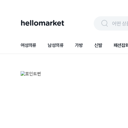
어떤 상
여성의류
남성의류
가방
신발
패션잡