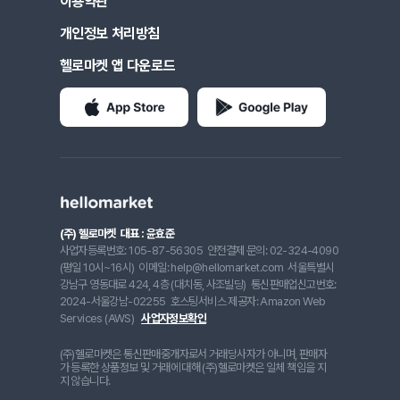
이용약관
개인정보 처리방침
헬로마켓 앱 다운로드
(주) 헬로마켓
대표 : 윤효준
사업자등록번호: 105-87-56305
안전결제 문의: 02-324-4090
(평일 10시~16시)
이메일: help@hellomarket.com
서울특별시
강남구 영동대로 424, 4층 (대치동, 사조빌딩)
통신판매업신고번호:
2024-서울강남-02255
호스팅서비스 제공자: Amazon Web
Services (AWS)
사업자정보확인
(주)헬로마켓은 통신판매중개자로서 거래당사자가 아니며, 판매자
가 등록한 상품정보 및 거래에 대해 (주)헬로마켓은 일체 책임을 지
지 않습니다.