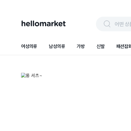
어떤 상
여성의류
남성의류
가방
신발
패션잡