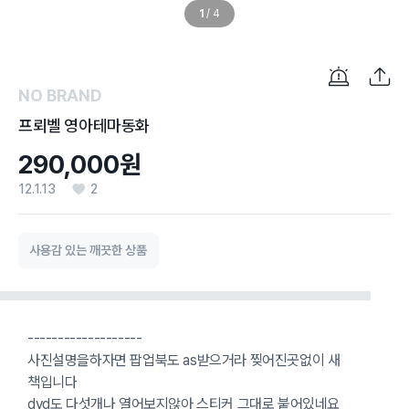
1
/
4
NO BRAND
프뢰벨 영아테마동화
290,000원
12.1.13
2
사용감 있는 깨끗한 상품
-------------------
사진설명을하자면 팝업북도 as받으거라 찢어진곳없이 새
책입니다
dvd도 다섯개나 열어보지않아 스티커 그대로 붙어있네요