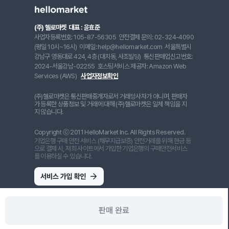
(주) 헬로마켓
대표 : 윤효준
사업자등록번호: 105-87-56305
안전결제 문의: 02-324-4090
(평일 10시~16시)
이메일: help@hellomarket.com
서울특별시
강남구 영동대로 424, 4층 (대치동, 사조빌딩)
통신판매업신고번호:
2024-서울강남-02255
호스팅서비스 제공자: Amazon Web
Services (AWS)
사업자정보확인
(주)헬로마켓은 통신판매중개자로서 거래당사자가 아니며, 판매자
가 등록한 상품정보 및 거래에 대해 (주)헬로마켓은 일체 책임을 지
지 않습니다.
Copyright ⓒ 2011 HelloMarket Inc. All Rights Reserved.
기업은행 구매 안전 서비스 (채무지급보증) 안전거래를 위해 현금 등
으로 결제 시, 저희 사이트에서 가입한 기업은행의 구매안전서비스
를 이용하실 수 있습니다.
판매 완료