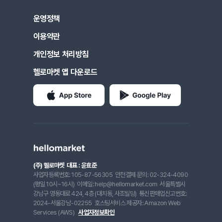
운영정책
이용약관
개인정보 처리방침
헬로마켓 앱 다운로드
(주) 헬로마켓
대표 : 윤효준
사업자등록번호: 105-87-56305
안전결제 문의: 02-324-4090
(평일 10시~16시)
이메일: help@hellomarket.com
서울특별시
강남구 영동대로 424, 4층 (대치동, 사조빌딩)
통신판매업신고번호:
2024-서울강남-02255
호스팅서비스 제공자: Amazon Web
Services (AWS)
사업자정보확인