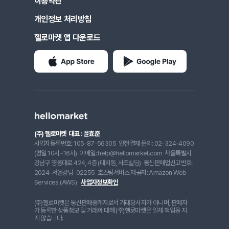
이용약관
개인정보 처리방침
헬로마켓 앱 다운로드
(주) 헬로마켓
대표 : 윤효준
사업자등록번호: 105-87-56305
안전결제 문의: 02-324-4090
(평일 10시~16시)
이메일: help@hellomarket.com
서울특별시
강남구 영동대로 424, 4층 (대치동, 사조빌딩)
통신판매업신고번호:
2024-서울강남-02255
호스팅서비스 제공자: Amazon Web
Services (AWS)
사업자정보확인
(주)헬로마켓은 통신판매중개자로서 거래당사자가 아니며, 판매자
가 등록한 상품정보 및 거래에 대해 (주)헬로마켓은 일체 책임을 지
지 않습니다.