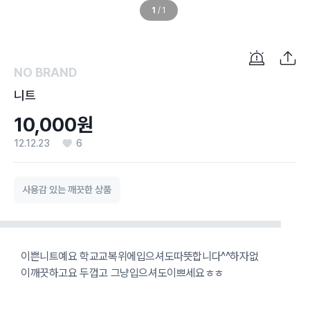
1
/
1
NO BRAND
니트
10,000원
12.12.23
6
사용감 있는 깨끗한 상품
이쁜니트예요 학교교복위에입으셔도따뜻합니다^^하자없
이깨끗하고요 두껍고 그냥입으셔도이쁘세요ㅎㅎ