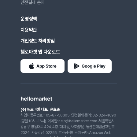
안전결제 문의
운영정책
이용약관
개인정보 처리방침
헬로마켓 앱 다운로드
(주) 헬로마켓
대표 : 윤효준
사업자등록번호: 105-87-56305
안전결제 문의: 02-324-4090
(평일 10시~16시)
이메일: help@hellomarket.com
서울특별시
강남구 영동대로 424, 4층 (대치동, 사조빌딩)
통신판매업신고번호:
2024-서울강남-02255
호스팅서비스 제공자: Amazon Web