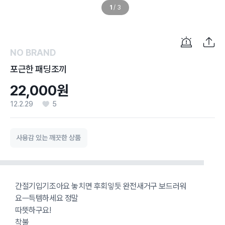
1
/
3
NO BRAND
포근한 패딩조끼
22,000원
12.2.29
5
사용감 있는 깨끗한 상품
간절기입기조아요 놓치면 후회잏듯 완전새거구 보드러워
요ㅡ득템하세요 정말
따뜻하구요!
착불