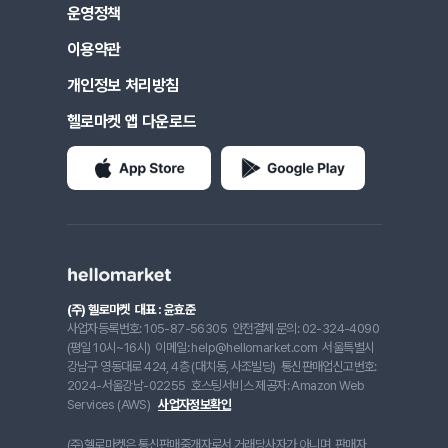
운영정책
이용약관
개인정보 처리방침
헬로마켓 앱 다운로드
(주) 헬로마켓
대표 : 윤효준
사업자등록번호: 105-87-56305
안전결제 문의: 02-324-4090
(평일 10시~16시)
이메일: help@hellomarket.com
서울특별시
강남구 영동대로 424, 4층 (대치동, 사조빌딩)
통신판매업신고번호:
2024-서울강남-02255
호스팅서비스 제공자: Amazon Web
Services (AWS)
사업자정보확인
(주)헬로마켓은 통신판매중개자로서 거래당사자가 아니며, 판매자