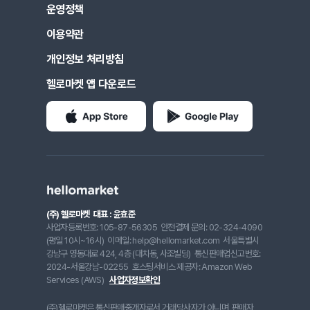
운영정책
이용약관
개인정보 처리방침
헬로마켓 앱 다운로드
(주) 헬로마켓
대표 : 윤효준
사업자등록번호: 105-87-56305
안전결제 문의: 02-324-4090
(평일 10시~16시)
이메일: help@hellomarket.com
서울특별시
강남구 영동대로 424, 4층 (대치동, 사조빌딩)
통신판매업신고번호:
2024-서울강남-02255
호스팅서비스 제공자: Amazon Web
Services (AWS)
사업자정보확인
(주)헬로마켓은 통신판매중개자로서 거래당사자가 아니며, 판매자