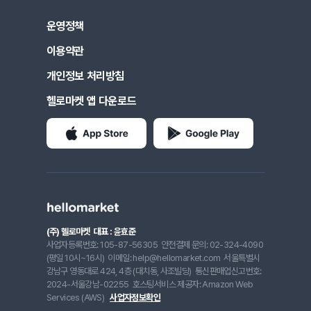
운영정책
이용약관
개인정보 처리방침
헬로마켓 앱 다운로드
(주) 헬로마켓
대표 : 윤효준
사업자등록번호: 105-87-56305
안전결제 문의: 02-324-4090
(평일 10시~16시)
이메일: help@hellomarket.com
서울특별시
강남구 영동대로 424, 4층 (대치동, 사조빌딩)
통신판매업신고번호:
2024-서울강남-02255
호스팅서비스 제공자: Amazon Web
Services (AWS)
사업자정보확인