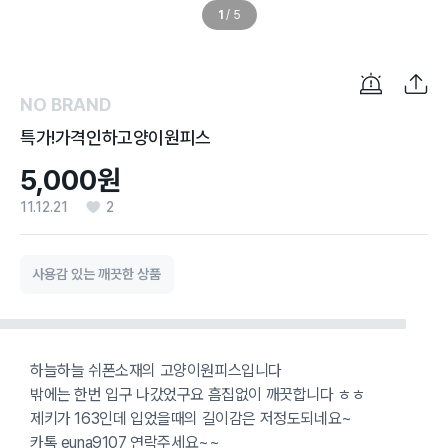
1
/
5
NO BRAND
특가!가격인하고양이원피스
5,000원
11.12.21
2
사용감 있는 깨끗한 상품
하늘하늘 쉬폰소재의 고양이원피스입니다
밖에는 한번 입구 나갔었구요 흠집없이 깨끗합니다 ㅎㅎ
제키가 163인데 입었을때의 길이감은 저정도되네요~
카톡 euna9107 연락주세요~~