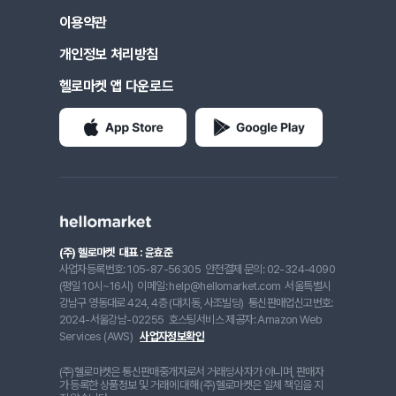
이용약관
개인정보 처리방침
헬로마켓 앱 다운로드
(주) 헬로마켓
대표 : 윤효준
사업자등록번호: 105-87-56305
안전결제 문의: 02-324-4090
(평일 10시~16시)
이메일: help@hellomarket.com
서울특별시
강남구 영동대로 424, 4층 (대치동, 사조빌딩)
통신판매업신고번호:
2024-서울강남-02255
호스팅서비스 제공자: Amazon Web
Services (AWS)
사업자정보확인
(주)헬로마켓은 통신판매중개자로서 거래당사자가 아니며, 판매자
가 등록한 상품정보 및 거래에 대해 (주)헬로마켓은 일체 책임을 지