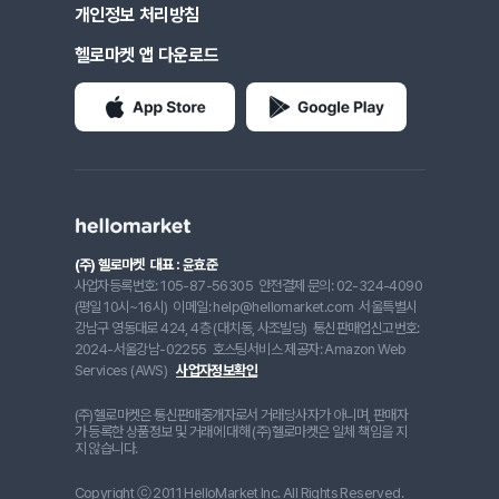
개인정보 처리방침
헬로마켓 앱 다운로드
(주) 헬로마켓
대표 : 윤효준
사업자등록번호: 105-87-56305
안전결제 문의: 02-324-4090
(평일 10시~16시)
이메일: help@hellomarket.com
서울특별시
강남구 영동대로 424, 4층 (대치동, 사조빌딩)
통신판매업신고번호:
2024-서울강남-02255
호스팅서비스 제공자: Amazon Web
Services (AWS)
사업자정보확인
(주)헬로마켓은 통신판매중개자로서 거래당사자가 아니며, 판매자
가 등록한 상품정보 및 거래에 대해 (주)헬로마켓은 일체 책임을 지
지 않습니다.
Copyright ⓒ 2011 HelloMarket Inc. All Rights Reserved.