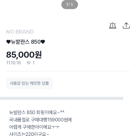
1
/
5
NO BRAND
♥뉴발란스 850♥
85,000원
11.10.16
1
사용감 있는 깨끗한 상품
뉴발란스 850 회핑이에요~^^
국내품절로 구매대행159000원에
어렵게 구매한아이에요ㅜㅜ
사이즈는220이구요~