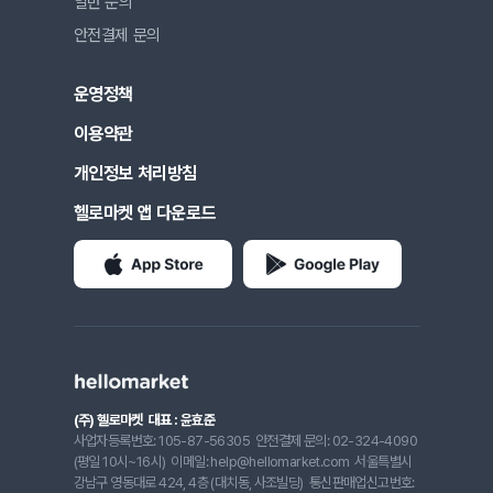
일반 문의
안전결제 문의
운영정책
이용약관
개인정보 처리방침
헬로마켓 앱 다운로드
(주) 헬로마켓
대표 : 윤효준
사업자등록번호: 105-87-56305
안전결제 문의: 02-324-4090
(평일 10시~16시)
이메일: help@hellomarket.com
서울특별시
강남구 영동대로 424, 4층 (대치동, 사조빌딩)
통신판매업신고번호: