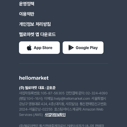
운영정책
이용약관
개인정보 처리방침
헬로마켓 앱 다운로드
(주) 헬로마켓
대표 : 윤효준
사업자등록번호: 105-87-56305
안전결제 문의: 02-324-4090
(평일 10시~16시)
이메일: help@hellomarket.com
서울특별시
강남구 영동대로 424, 4층 (대치동, 사조빌딩)
통신판매업신고번호:
2024-서울강남-02255
호스팅서비스 제공자: Amazon Web
Services (AWS)
사업자정보확인
(주)헬로마켓은 통신판매중개자로서 거래당사자가 아니며, 판매자