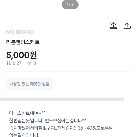
1
/
3
NO BRAND
리본밴딩스커트
5,000원
11.10.27
0
사용감 있는 깨끗한 상품
미니스커트예여~^^
한번입은옷입니다..밴드보심아실겁니다^^
속치마있어서비침없구여..전체길이는35~40정도로부담
없는길이입니다..