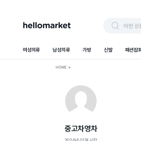
어떤 상
여성의류
남성의류
가방
신발
패션잡
HOME
>
중고차영차
2024년 01월
시작