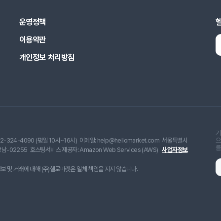
운영정책
이용약관
개인정보 처리방침
기
2-324-4090 (평일 10시~16시)
이메일: help@hellomarket.com
서울특별시
으
를
남-02255
호스팅서비스 제공자: Amazon Web Services (AWS)
사업자정보
 및 거래에 대해 (주)헬로마켓은 일체 책임을 지지 않습니다.