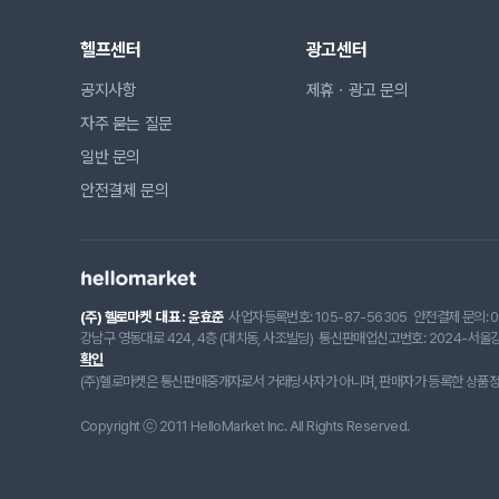
헬프센터
광고센터
공지사항
제휴ㆍ광고 문의
자주 묻는 질문
일반 문의
안전결제 문의
(주) 헬로마켓
대표 : 윤효준
사업자등록번호: 105-87-56305
안전결제 문의: 0
강남구 영동대로 424, 4층 (대치동, 사조빌딩)
통신판매업신고번호: 2024-서울강
확인
(주)헬로마켓은 통신판매중개자로서 거래당사자가 아니며, 판매자가 등록한 상품정보
Copyright ⓒ 2011 HelloMarket Inc. All Rights Reserved.