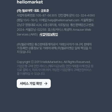
(주) 헬로마켓
대표 : 윤효준
사업자등록번호: 105-87-56305
안전결제 문의: 02-324-4090
(평일 10시~16시)
이메일: help@hellomarket.com
서울특별시
강남구 영동대로 424, 4층 (대치동, 사조빌딩)
통신판매업신고번호:
2024-서울강남-02255
호스팅서비스 제공자: Amazon Web
Services (AWS)
사업자정보확인
(주)헬로마켓은 통신판매중개자로서 거래당사자가 아니며, 판매자
가 등록한 상품정보 및 거래에 대해 (주)헬로마켓은 일체 책임을 지
지 않습니다.
Copyright ⓒ 2011 HelloMarket Inc. All Rights Reserved.
기업은행 구매 안전 서비스 (채무지급보증) 안전거래를 위해 현금 등
으로 결제 시, 저희 사이트에서 가입한 기업은행의 구매안전서비스
를 이용하실 수 있습니다.