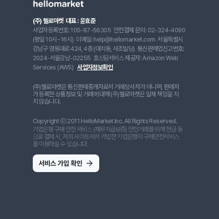
(주) 헬로마켓
대표 : 윤효준
사업자등록번호: 105-87-56305
안전결제 문의: 02-324-4090
(평일 10시~16시)
이메일: help@hellomarket.com
서울특별시
강남구 영동대로 424, 4층 (대치동, 사조빌딩)
통신판매업신고번호:
2024-서울강남-02255
호스팅서비스 제공자: Amazon Web
Services (AWS)
사업자정보확인
(주)헬로마켓은 통신판매중개자로서 거래당사자가 아니며, 판매자
가 등록한 상품정보 및 거래에 대해 (주)헬로마켓은 일체 책임을 지
지 않습니다.
Copyright ⓒ 2011 HelloMarket Inc. All Rights Reserved.
기업은행 구매 안전 서비스 (채무지급보증) 안전거래를 위해 현금 등
으로 결제 시, 저희 사이트에서 가입한 기업은행의 구매안전서비스
를 이용하실 수 있습니다.