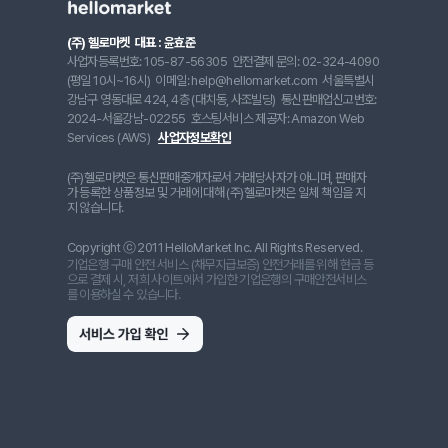
(주) 헬로마켓
대표 : 윤효준
사업자등록번호: 105-87-56305
안전결제 문의: 02-324-4090
(평일 10시~16시)
이메일: help@hellomarket.com
서울특별시
강남구 영동대로 424, 4층 (대치동, 사조빌딩)
통신판매업신고번호:
2024-서울강남-02255
호스팅서비스 제공자: Amazon Web
Services (AWS)
사업자정보확인
(주)헬로마켓은 통신판매중개자로서 거래당사자가 아니며, 판매자
가 등록한 상품정보 및 거래에 대해 (주)헬로마켓은 일체 책임을 지
지 않습니다.
Copyright ⓒ 2011 HelloMarket Inc. All Rights Reserved.
기업은행 구매 안전 서비스 (채무지급보증) 안전거래를 위해 현금 등
으로 결제 시, 저희 사이트에서 가입한 기업은행의 구매안전서비스
를 이용하실 수 있습니다.