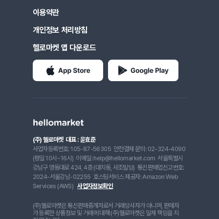
이용약관
개인정보 처리방침
헬로마켓 앱 다운로드
(주) 헬로마켓
대표 : 윤효준
사업자등록번호: 105-87-56305
안전결제 문의: 02-324-4090
(평일 10시~16시)
이메일: help@hellomarket.com
서울특별시
강남구 영동대로 424, 4층 (대치동, 사조빌딩)
통신판매업신고번호:
2024-서울강남-02255
호스팅서비스 제공자: Amazon Web
Services (AWS)
사업자정보확인
(주)헬로마켓은 통신판매중개자로서 거래당사자가 아니며, 판매자
가 등록한 상품정보 및 거래에 대해 (주)헬로마켓은 일체 책임을 지