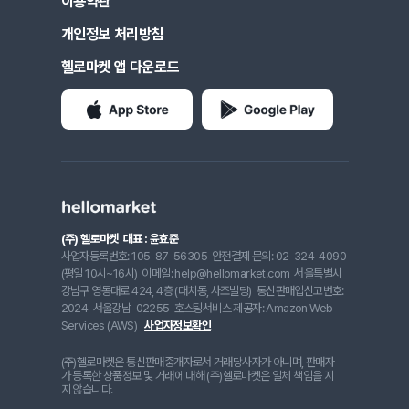
이용약관
개인정보 처리방침
헬로마켓 앱 다운로드
(주) 헬로마켓
대표 : 윤효준
사업자등록번호: 105-87-56305
안전결제 문의: 02-324-4090
(평일 10시~16시)
이메일: help@hellomarket.com
서울특별시
강남구 영동대로 424, 4층 (대치동, 사조빌딩)
통신판매업신고번호:
2024-서울강남-02255
호스팅서비스 제공자: Amazon Web
Services (AWS)
사업자정보확인
(주)헬로마켓은 통신판매중개자로서 거래당사자가 아니며, 판매자
가 등록한 상품정보 및 거래에 대해 (주)헬로마켓은 일체 책임을 지
지 않습니다.