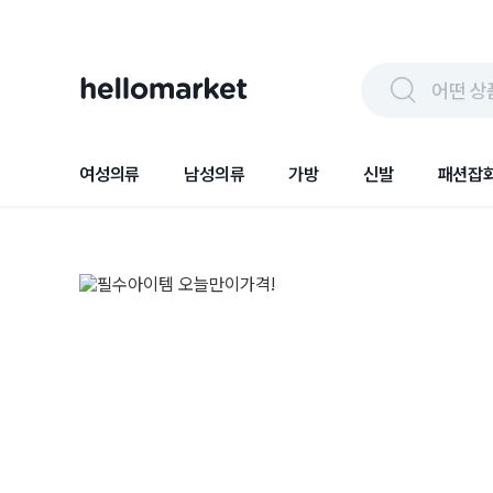
어떤 상
여성의류
남성의류
가방
신발
패션잡