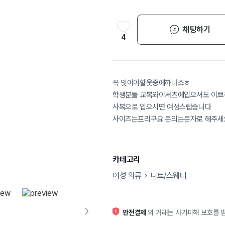
채팅하기
4
꼭 잇어야할옷중에하나죠ㅎ
학생분들 교복와이셔츠에입으셔도 이쁘
사복으로 입으시면 여성스럽습니다
사이즈는프리구요 문의는문자로 해주세
카테고리
여성 의류
니트/스웨터
안전결제
외 거래는 사기피해 보호를 받