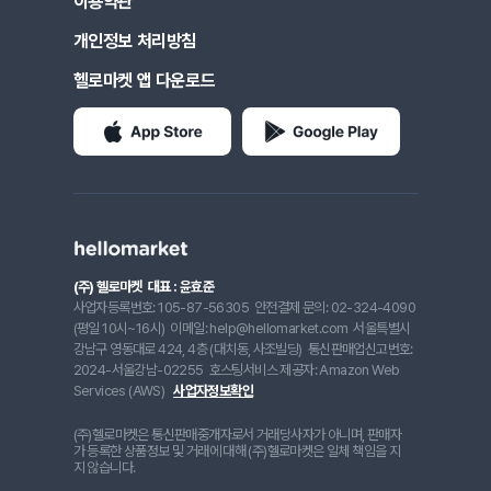
이용약관
개인정보 처리방침
헬로마켓 앱 다운로드
(주) 헬로마켓
대표 : 윤효준
사업자등록번호: 105-87-56305
안전결제 문의: 02-324-4090
(평일 10시~16시)
이메일: help@hellomarket.com
서울특별시
강남구 영동대로 424, 4층 (대치동, 사조빌딩)
통신판매업신고번호:
2024-서울강남-02255
호스팅서비스 제공자: Amazon Web
Services (AWS)
사업자정보확인
(주)헬로마켓은 통신판매중개자로서 거래당사자가 아니며, 판매자
가 등록한 상품정보 및 거래에 대해 (주)헬로마켓은 일체 책임을 지
지 않습니다.