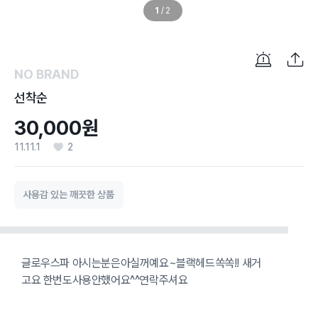
1
/
2
NO BRAND
선착순
30,000원
11.11.1
2
사용감 있는 깨끗한 상품
글로우스파 아시는분은아실꺼예요~블랙헤드쏙쏙!! 새거
고요 한번도사용안했어요^^연락주셔요