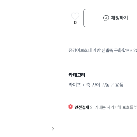
채팅하기
0
정강이보호대 가방 신발축 구화합쳐서2
카테고리
라이프
축구/야구/농구 용품
안전결제
외 거래는 사기피해 보호를 받