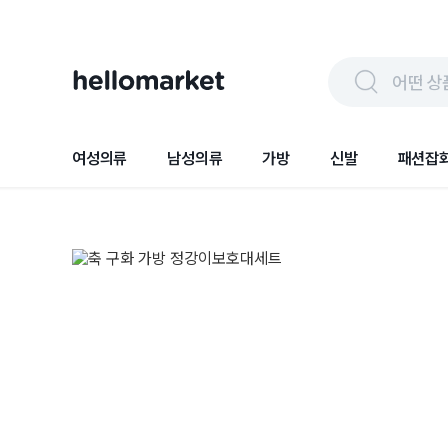
어떤 상
여성의류
남성의류
가방
신발
패션잡