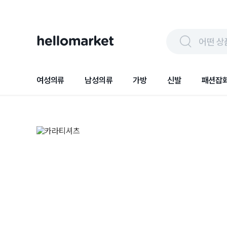
어떤 상
여성의류
남성의류
가방
신발
패션잡