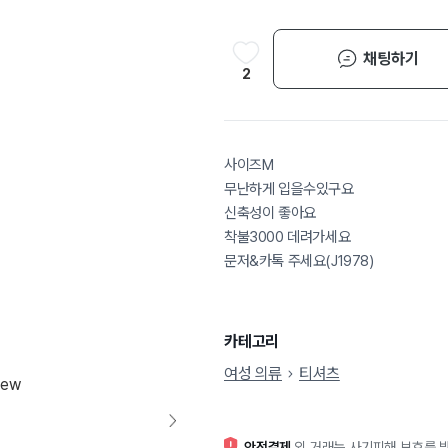
채팅하기
2
사이즈M
무난하게 입을수있구요
신축성이 좋아요
착불3000 데려가세요
문저&카톡 주세요(J1978)
카테고리
여성 의류
티셔츠
안전결제
외 거래는 사기피해 보호를 받