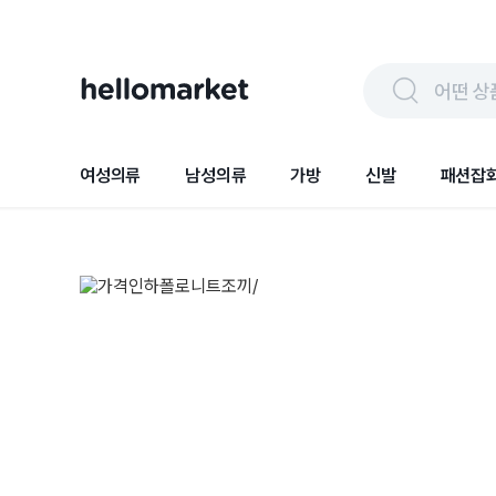
어떤 상
여성의류
남성의류
가방
신발
패션잡