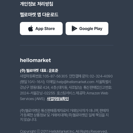
개인정보 처리방침
헬로마켓 앱 다운로드
(주) 헬로마켓
대표 : 윤효준
사업자등록번호: 105-87-56305
안전결제 문의: 02-324-4090
(평일 10시~16시)
이메일: help@hellomarket.com
서울특별시
강남구 영동대로 424, 4층 (대치동, 사조빌딩)
통신판매업신고번호:
2024-서울강남-02255
호스팅서비스 제공자: Amazon Web
Services (AWS)
사업자정보확인
(주)헬로마켓은 통신판매중개자로서 거래당사자가 아니며, 판매자
가 등록한 상품정보 및 거래에 대해 (주)헬로마켓은 일체 책임을 지
지 않습니다.
Copyright ⓒ 2011 HelloMarket Inc. All Rights Reserved.